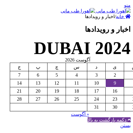
نه
/
اخبار و رویدادها
ر و رویدادها
DUBAI 20
آگوست 2026
ی
د
س
چ
پ
ج
7
6
5
4
3
2
14
13
12
11
10
9
21
20
19
18
17
16
28
27
26
25
24
23
31
30
« آگوست
ه بازگشت به بالا