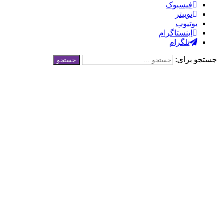
فيسبوک
توییتر
یوتیوب
اینستاگرام
تلگرام
 برای: