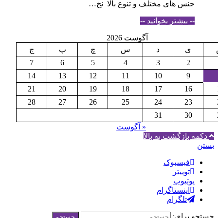
جنس های مختلف و تنوع بالا نخ…
-- بیشتر بخوانید --
آگوست 2026
ی
د
س
چ
پ
ج
7
6
5
4
3
2
14
13
12
11
10
9
21
20
19
18
17
16
28
27
26
25
24
23
31
30
« آگوست
ه بازگشت به بالا
فيسبوک
توییتر
یوتیوب
اینستاگرام
تلگرام
 برای: