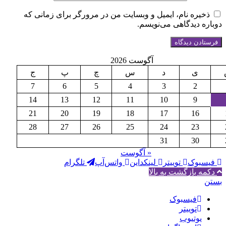
یره نام، ایمیل و وبسایت من در مرورگر برای زمانی که
ه دیدگاهی می‌نویسم.
آگوست 2026
ی
د
س
چ
پ
ج
7
6
5
4
3
2
14
13
12
11
10
9
21
20
19
18
17
16
28
27
26
25
24
23
31
30
« آگوست
بوک
توییتر
لینکداین
واتس‌آپ
تلگرام
ه بازگشت به بالا
فيسبوک
توییتر
یوتیوب