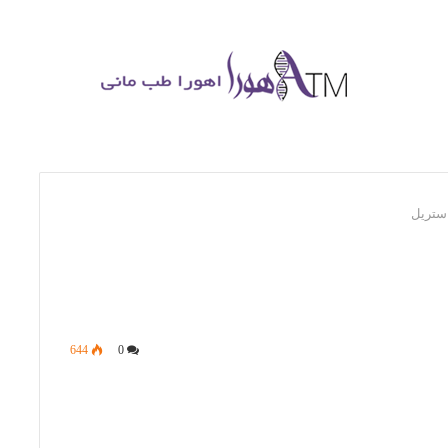
استریل
644
0