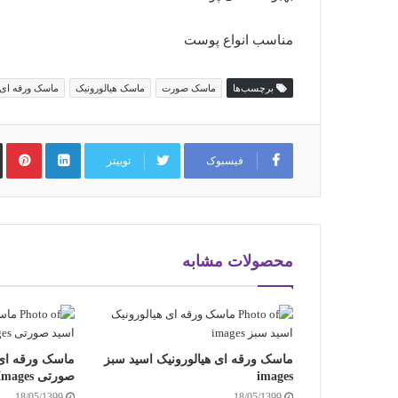
مناسب انواع پوست
برچسب‌ها
ماسک صورت
ماسک هیالورونیک
ماسک ورقه ای
فيسبوک
توییتر
محصولات مشابه
ماسک ورقه ای هیالورونیک اسید سبز
ماسک ورقه ای 
images
صورتی Images
18/05/1399
18/05/1399