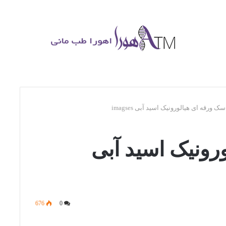
ک ورقه ای هیالورونیک اسید آبی imagses
رونیک اسید آبی
676
0