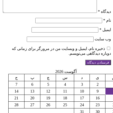
ه
*
*
ایت
یره نام، ایمیل و وبسایت من در مرورگر برای زمانی که
ه دیدگاهی می‌نویسم.
آگوست 2026
ی
د
س
چ
پ
ج
7
6
5
4
3
2
14
13
12
11
10
9
21
20
19
18
17
16
28
27
26
25
24
23
31
30