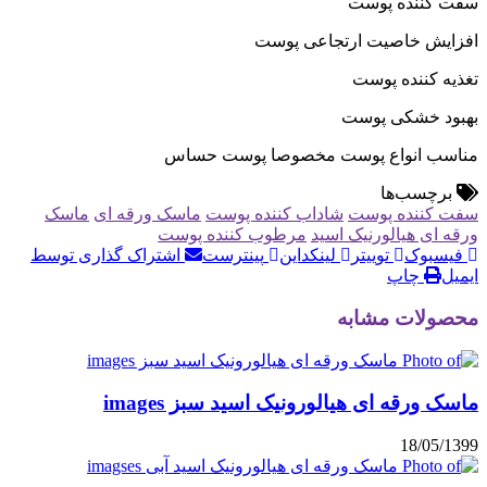
کننده پوست
ش خاصیت ارتجاعی پوست
 کننده پوست
 خشکی پوست
ب انواع پوست مخصوصا پوست حساس
چسب‌ها
کننده پوست
شاداب کننده پوست
ماسک ورقه ای
ماسک
ای هیالورنیک اسید
مرطوب کننده پوست
بوک
توییتر
لینکداین
پینترست
اشتراک گذاری توسط
چاپ
لات مشابه
ورقه ای هیالورونیک اسید سبز images
18/05