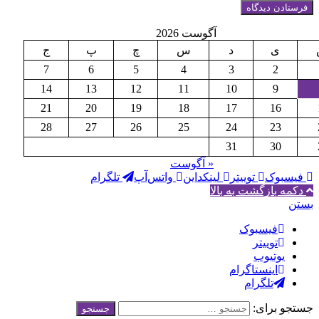
آگوست 2026
ی
د
س
چ
پ
ج
7
6
5
4
3
2
14
13
12
11
10
9
21
20
19
18
17
16
28
27
26
25
24
23
31
30
« آگوست
بوک
توییتر
لینکداین
واتس‌آپ
تلگرام
ه بازگشت به بالا
فيسبوک
توییتر
یوتیوب
اینستاگرام
تلگرام
 برای: