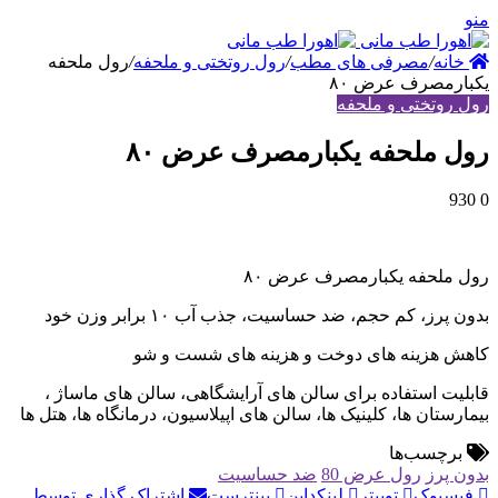
نه
/
مصرفی های مطب
/
رول روتختی و ملحفه
/
رول ملحفه
مصرف عرض ۸۰
وتختی و ملحفه
 ملحفه یکبارمصرف عرض ۸۰
لحفه یکبارمصرف عرض ۸۰
ز، کم حجم، ضد حساسیت، جذب آب ۱۰ برابر وزن خود
هزینه های دوخت و هزینه های شست و شو
ت استفاده برای سالن های آرایشگاهی، سالن های ماساژ ،
تان ها، کلینیک ها، سالن های اپیلاسیون، درمانگاه ها، هتل ها
چسب‌ها
پرز
رول عرض 80
ضد حساسیت
بوک
توییتر
لینکداین
پینترست
اشتراک گذاری توسط