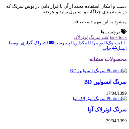
 امکان استفاده مجدد از آن با قرار دادن در پوش سرنگ که
ته بندی جداگانه و استریل تولید و عرضه
 به این مهم دست یافت
چسب‌ها
lou
کپ سرنگ
لوئرلاک
بوک
توییتر
لینکداین
پینترست
اشتراک گذاری توسط
چاپ
لات مشابه
انسولین BD
17/04
 لوئرلاک آوا
29/04