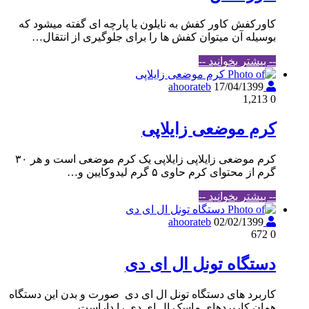
کاورکفش کاور کفش به نایلون یا پارچه ای گفته میشود که
بوسیله آن میتوان کفش ها را برای جلوگیری از انتقال…
-- بیشتر بخوانید --
17/04/1399
ahoorateb
1,213
0
کرم موضعی زایلاپی
کرم موضعی زایلاپی زایلاپی یک کرم موضعی است و هر ۳۰
گرم از محتوای کرم حاوی ۵ گرم لیدوکایین و…
-- بیشتر بخوانید --
02/02/1399
ahoorateb
672
0
دستگاه تونل ال ای دی
کاربرد های دستگاه تونل ال ای دی صورت و بدن این دستگاه
همان کاربردهای ماسک ال ای دی را داراست…