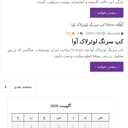
بازگردانی حالت الاسیته و کشسانی پوست مرطوب‌ کننده…
-- بیشتر بخوانید --
783
0
18/05/1399
ahoorateb
کپ سرنگ لوئرلاک آوا
کپ سرنگ لوئرلاک آوا Syringe cap ساخت ایران توضیحات: هنگامی که تزریق
محلول تزریقی موقتا قطع میگردد و ست حاوی…
-- بیشتر بخوانید --
صفحه بعدی
آگوست 2026
ش
ی
د
س
چ
پ
ج
7
6
5
4
3
2
1