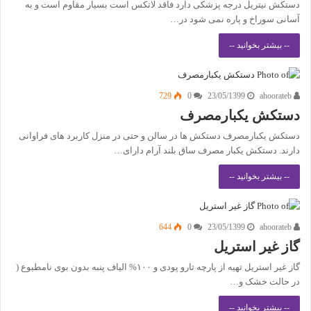
دستکش نیتریل درجه پزشکی دارد فاقد لاتکس است بسیار مقاوم است و به
آسانی سوراخ و پاره نمی شود در…
-- بیشتر بخوانید --
729
0
23/05/1399
ahoorateb
دستکش یکبارمصرف
دستکش یکبارمصرف دستکش ها در سالن و حتی در منزل کاربرد های فراوانی
دارند. دستکش یکبار مصرف ساق بلند آرام دارای…
-- بیشتر بخوانید --
644
0
23/05/1399
ahoorateb
گاز غیر استریل
گاز غیر استریل تهیه از پارچه تارو پودی و ۱۰۰% الیاف پنبه بدون بوی نامطبوع (
در حالت خشک و…
-- بیشتر بخوانید --