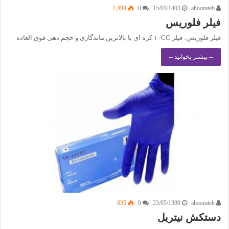
1,499
0
15/01/1403
ahoorateb
فیلر فلوریس
فیلر فلوریس: فیلر ۱۰‌CC کره ای با بالاترین ماندگاری و حجم دهی فوق العاده
-- بیشتر بخوانید --
835
0
23/05/1399
ahoorateb
دستکش نیتریل