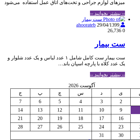
میزهای لوازم جراحی و تخت‌های اتاق عمل استفاده می‌شود
-- بیشتر بخوانید --
29/04/1399
ahoorateb
26,736
0
ست بیمار
ست بیمار ست کامل شامل ۱ عدد لباس و یک عدد شلوار و
یک عدد کلاه با پارچه اسپان باند…
-- بیشتر بخوانید --
آگوست 2026
ی
د
س
چ
پ
ج
7
6
5
4
3
2
14
13
12
11
10
9
21
20
19
18
17
16
28
27
26
25
24
23
31
30