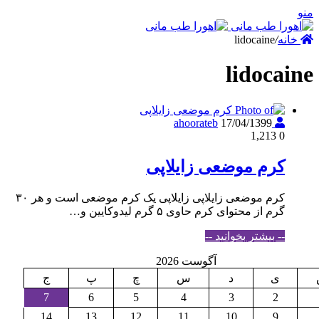
نه
/
lidocaine
lidoca
17/04/1399
ahoorateb
1,213
0
کرم موضعی زایلاپی
کرم موضعی زایلاپی زایلاپی یک کرم موضعی است و هر ۳۰
گرم از محتوای کرم حاوی ۵ گرم لیدوکایین و…
-- بیشتر بخوانید --
آگوست 2026
ی
د
س
چ
پ
ج
7
6
5
4
3
2
14
13
12
11
10
9