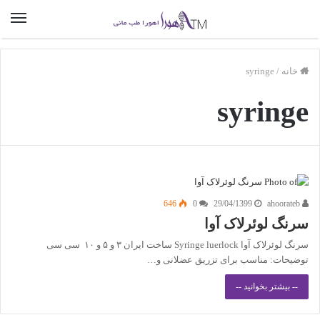
خانه
/
syringe
syringe
646
0
29/04/1399
ahoorateb
سرنگ لوئرلاک آوا
سرنگ لوئرلاک آوا Syringe luerlock ساخت ایران ۳ و ۵ و ۱۰ سی سی
توضیحات: مناسب برای تزریق عضلانی و…
-- بیشتر بخوانید --